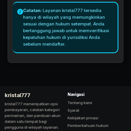
Catatan:
Layanan kristal777 tersedia
hanya di wilayah yang memungkinkan
sesuai dengan hukum setempat. Anda
bertanggung jawab untuk memverifikasi
kepatuhan hukum di yurisdiksi Anda
sebelum mendaftar.
kristal777
Navigasi
Tentang kami
kristal777 menempatkan opsi
pembayaran, catatan kategori
Syarat
permainan, dan panduan akun
Kebijakan privasi
dalam satu tempat bagi
Pemberitahuan hukum
pengguna di wilayah layanan.