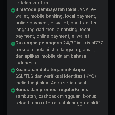
setelah verifikasi
8 metode pembayaran lokal
DANA, e-
wallet, mobile banking, local payment,
online payment, e-wallet, dan transfer
langsung dari mobile banking, local
payment, online payment, e-wallet
Dukungan pelanggan 24/7
Tim kristal777
tersedia melalui chat langsung, email,
dan aplikasi mobile dalam bahasa
Indonesia
Keamanan data terjamin
Enkripsi
SSL/TLS dan verifikasi identitas (KYC)
melindungi akun Anda setiap saat
Bonus dan promosi reguler
Bonus
sambutan, cashback mingguan, bonus
reload, dan referral untuk anggota aktif