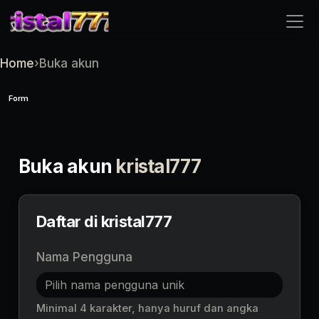
kristal777
Home
›
Buka akun
Form
Buka akun
kristal777
Daftar di kristal777
Nama Pengguna
Minimal 4 karakter, hanya huruf dan angka