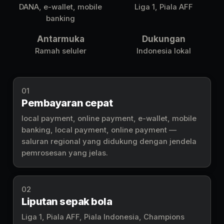
DANA, e-wallet, mobile
Liga 1, Piala AFF
banking
Antarmuka
Dukungan
Ramah seluler
Indonesia lokal
01
Pembayaran cepat
local payment, online payment, e-wallet, mobile
banking, local payment, online payment —
saluran regional yang didukung dengan jendela
pemrosesan yang jelas.
02
Liputan sepak bola
Liga 1, Piala AFF, Piala Indonesia, Champions