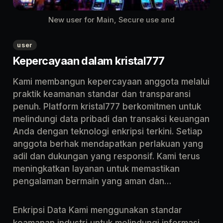
New user for Main, Secure use and
user
Kepercayaan dalam kristal777
Kami membangun kepercayaan anggota melalui
praktik keamanan standar dan transparansi
penuh. Platform kristal777 berkomitmen untuk
melindungi data pribadi dan transaksi keuangan
Anda dengan teknologi enkripsi terkini. Setiap
anggota berhak mendapatkan perlakuan yang
adil dan dukungan yang responsif. Kami terus
meningkatkan layanan untuk memastikan
pengalaman bermain yang aman dan…
Enkripsi Data Kami menggunakan standar