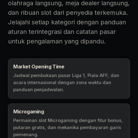
olahraga langsung, meja dealer langsung,
dan ribuan slot dari penyedia terkemuka.
Jelajahi setiap kategori dengan panduan
aturan terintegrasi dan catatan pasar
untuk pengalaman yang dipandu.
Market Opening Time
Jadwal pembukaan pasar Liga 1, Piala AFF, dan
acara internasional dengan zona waktu dan
panduan penjadwalan.
Microgaming
Permainan slot Microgaming dengan fitur bonus,
putaran gratis, dan mekanika pembayaran garis
pemenang.