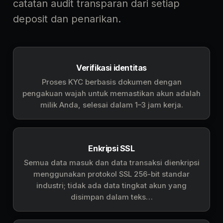
catatan audit transparan dari setiap
deposit dan penarikan.
Verifikasi identitas
Proses KYC berbasis dokumen dengan
pengakuan wajah untuk memastikan akun adalah
milik Anda, selesai dalam 1–3 jam kerja.
Enkripsi SSL
Semua data masuk dan data transaksi dienkripsi
menggunakan protokol SSL 256-bit standar
industri; tidak ada data tingkat akun yang
disimpan dalam teks…