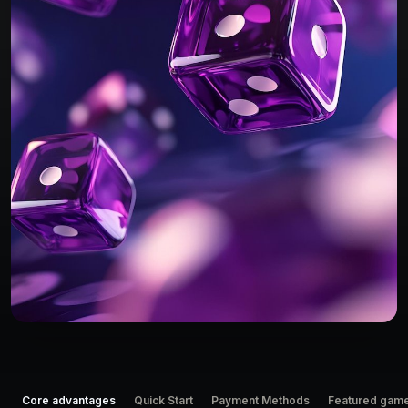
Core advantages
Quick Start
Payment Methods
Featured gam