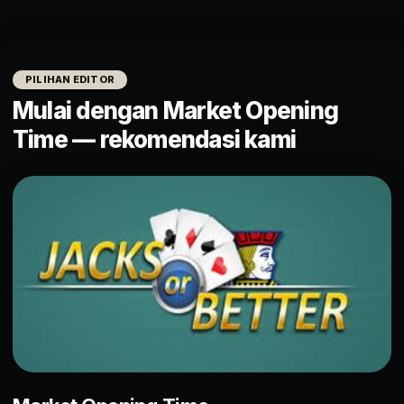
PILIHAN EDITOR
Mulai dengan Market Opening
Time — rekomendasi kami