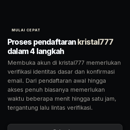
MULAI CEPAT
Proses pendaftaran
kristal777
dalam 4 langkah
Membuka akun di kristal777 memerlukan
verifikasi identitas dasar dan konfirmasi
email. Dari pendaftaran awal hingga
akses penuh biasanya memerlukan
waktu beberapa menit hingga satu jam,
tergantung lalu lintas verifikasi.