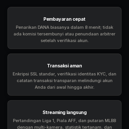
Pembayaran cepat
Penarikan DANA biasanya dalam 8 menit; tidak
ada komisi tersembunyi atau penundaan arbitrer
setelah verifikasi akun.
Transaksi aman
Enkripsi SSL standar, verifikasi identitas KYC, dan
catatan transaksi transparan melindungi akun
Anda dari awal hingga akhir.
Streaming langsung
Pertandingan Liga 1, Piala AFF, dan putaran MLBB
dengan multi-kamera, statistik tertanam, dan