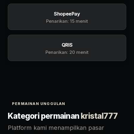
ShopeePay
Penarikan: 15 menit
QRIS
Penarikan: 20 menit
PERMAINAN UNGGULAN
Kategori permainan
kristal777
Platform kami menampilkan pasar