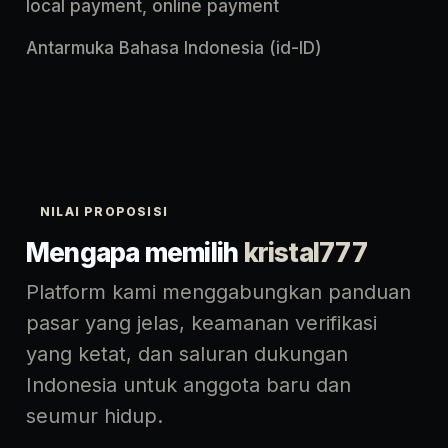
local payment, online payment
Antarmuka Bahasa Indonesia (id-ID)
NILAI PROPOSISI
Mengapa memilih
kristal777
Platform kami menggabungkan panduan
pasar yang jelas, keamanan verifikasi
yang ketat, dan saluran dukungan
Indonesia untuk anggota baru dan
seumur hidup.