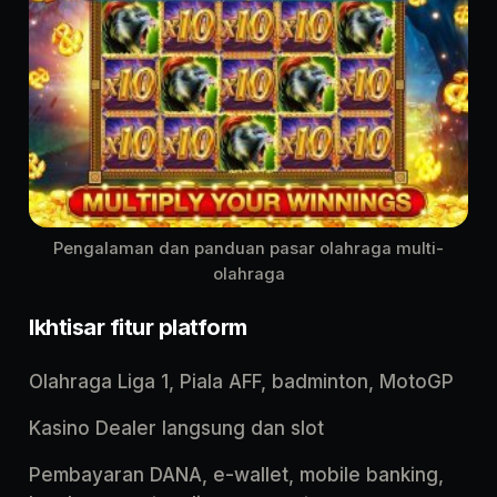
Pengalaman dan panduan pasar olahraga multi-
olahraga
Ikhtisar fitur platform
Olahraga Liga 1, Piala AFF, badminton, MotoGP
Kasino Dealer langsung dan slot
Pembayaran DANA, e-wallet, mobile banking,