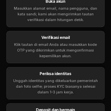
Buka akun
Masukkan alamat email, nama pengguna, dan
kata sandi; kami akan mengirimkan tautan
verifikasi dalam hitungan detik.
Verifikasi email
Klik tautan di email Anda atau masukkan kode
OTP yang dikirimkan untuk mengonfirmasi
kepemilikan akun.
Periksa identitas
Unggah identitas yang dikeluarkan pemerintah
dan foto selfie; proses KYC biasanya selesai
dalam 1–3 jam kerja.
Deposit dan bermain