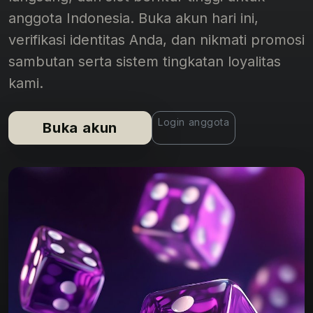
anggota Indonesia. Buka akun hari ini,
verifikasi identitas Anda, dan nikmati promosi
sambutan serta sistem tingkatan loyalitas
kami.
Login anggota
Buka akun