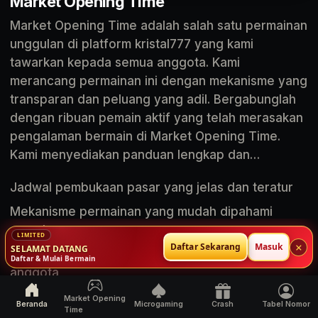
Market Opening Time
Market Opening Time adalah salah satu permainan
unggulan di platform kristal777 yang kami
tawarkan kepada semua anggota. Kami
merancang permainan ini dengan mekanisme yang
transparan dan peluang yang adil. Bergabunglah
dengan ribuan pemain aktif yang telah merasakan
pengalaman bermain di Market Opening Time.
Kami menyediakan panduan lengkap dan…
Jadwal pembukaan pasar yang jelas dan teratur
Mekanisme permainan yang mudah dipahami
pemula
×
Daftar Sekarang
Masuk
SELAMAT DATANG
Peluang kemenangan yang adil untuk semua
Daftar & Mulai Bermain
anggota
Market Opening
Beranda
Microgaming
Crash
Tabel Nomor
Pelajari Market Opening Time
Time