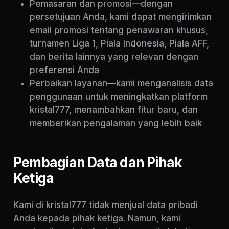
Pemasaran dan promosi—dengan
persetujuan Anda, kami dapat mengirimkan
email promosi tentang penawaran khusus,
turnamen Liga 1, Piala Indonesia, Piala AFF,
dan berita lainnya yang relevan dengan
preferensi Anda
Perbaikan layanan—kami menganalisis data
penggunaan untuk meningkatkan platform
kristal777, menambahkan fitur baru, dan
memberikan pengalaman yang lebih baik
Pembagian Data dan Pihak
Ketiga
Kami di kristal777 tidak menjual data pribadi
Anda kepada pihak ketiga. Namun, kami