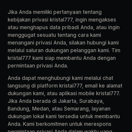
Jika Anda memiliki pertanyaan tentang
kebijakan privasi kristal777, ingin mengakses
atau menghapus data pribadi Anda, atau ingin
menggugat sesuatu tentang cara kami
menangani privasi Anda, silakan hubungi kami
melalui saluran dukungan pelanggan kami. Tim
kristal777 kami siap membantu Anda dengan
permintaan privasi Anda.
Anda dapat menghubungi kami melalui chat
langsung di platform kristal777, email ke alamat
dukungan kami, atau aplikasi mobile kristal777.
Jika Anda berada di Jakarta, Surabaya,
Bandung, Medan, atau Semarang, layanan
dukungan lokal kami tersedia untuk membantu
Anda. Kami berkomitmen untuk merespons
permintaan privasi Anda dalam waktu yang