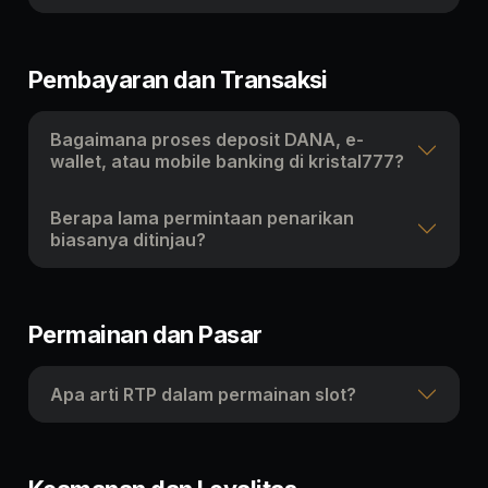
Pembayaran dan Transaksi
Bagaimana proses deposit DANA, e-
wallet, atau mobile banking di kristal777?
Berapa lama permintaan penarikan
biasanya ditinjau?
Permainan dan Pasar
Apa arti RTP dalam permainan slot?