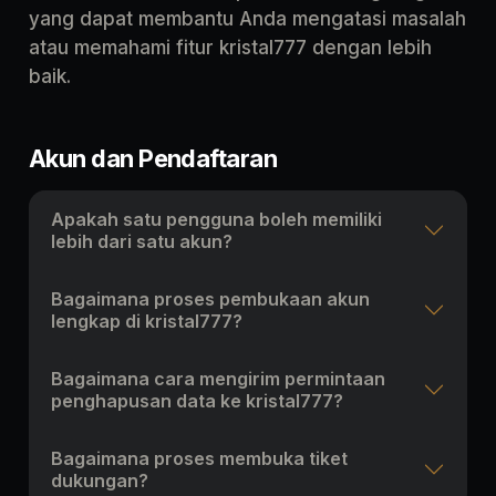
yang dapat membantu Anda mengatasi masalah
atau memahami fitur kristal777 dengan lebih
baik.
Akun dan Pendaftaran
Apakah satu pengguna boleh memiliki
lebih dari satu akun?
Bagaimana proses pembukaan akun
lengkap di kristal777?
Bagaimana cara mengirim permintaan
penghapusan data ke kristal777?
Bagaimana proses membuka tiket
dukungan?