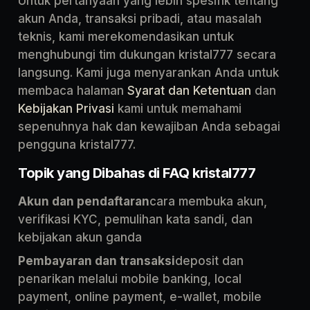
Untuk pertanyaan yang lebih spesifik tentang
akun Anda, transaksi pribadi, atau masalah
teknis, kami merekomendasikan untuk
menghubungi tim dukungan kristal777 secara
langsung. Kami juga menyarankan Anda untuk
membaca halaman
Syarat dan Ketentuan
dan
Kebijakan Privasi
kami untuk memahami
sepenuhnya hak dan kewajiban Anda sebagai
pengguna kristal777.
Topik yang Dibahas di FAQ kristal777
Akun dan pendaftaran
cara membuka akun,
verifikasi KYC, pemulihan kata sandi, dan
kebijakan akun ganda
Pembayaran dan transaksi
deposit dan
penarikan melalui mobile banking, local
payment, online payment, e-wallet, mobile